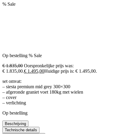
% Sale
Op bestelling
% Sale
€ 1.835,00
Oorspronkelijke prijs was:
€ 1.835,00.
€ 1.495,00
Huidige prijs is: € 1.495,00.
set omvat:
– siesta premium mid grey 300×300
– afgeronde graniet voet 180kg met wielen
– cover
– verlichting
Op bestelling
Beschrijving
Technische details