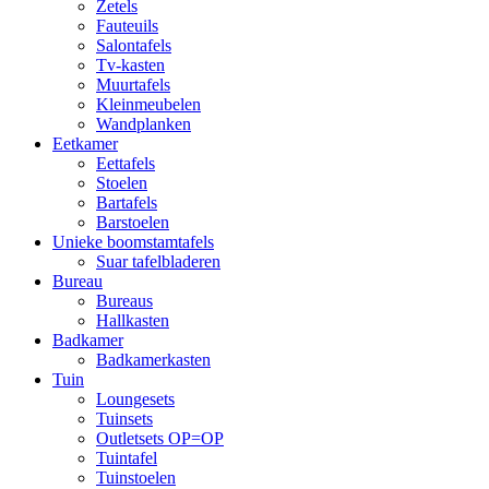
Zetels
Fauteuils
Salontafels
Tv-kasten
Muurtafels
Kleinmeubelen
Wandplanken
Eetkamer
Eettafels
Stoelen
Bartafels
Barstoelen
Unieke boomstamtafels
Suar tafelbladeren
Bureau
Bureaus
Hallkasten
Badkamer
Badkamerkasten
Tuin
Loungesets
Tuinsets
Outletsets OP=OP
Tuintafel
Tuinstoelen