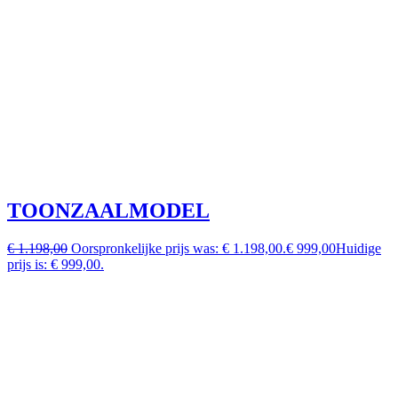
TOONZAALMODEL
€ 1.198,00
Oorspronkelijke prijs was: € 1.198,00.
€ 999,00
Huidige
prijs is: € 999,00.