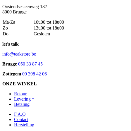
Oostendsesteenweg 187
8000 Brugge
Ma-Za
10u00 tot 18u00
Zo
13u00 tot 18u00
Do
Gesloten
let’s talk
info@teakstore.be
Brugge
050 33 87 45
Zottegem
09 398 42 06
ONZE WINKEL
Retour
Levering *
Betaling
F.A.Q
Contact
Herstelling