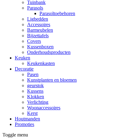
Tuinbank
Parasols
Parasoltoebehoren
Ligbedden
Accessoires
Barmeubelen
Bijzettafels
Covers
Kussenboxen
Onderhoudsproducten
Keuken
Keukenkasten
Decoratie
Pasen
Kunstplanten en bloemen
geurstok
Kussens
Klokken
Verlichting
Woonaccessoires
Kerst
Houtmanden
Promoties
Toggle menu