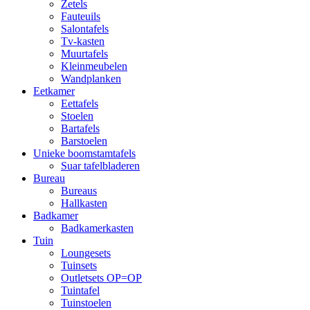
Zetels
Fauteuils
Salontafels
Tv-kasten
Muurtafels
Kleinmeubelen
Wandplanken
Eetkamer
Eettafels
Stoelen
Bartafels
Barstoelen
Unieke boomstamtafels
Suar tafelbladeren
Bureau
Bureaus
Hallkasten
Badkamer
Badkamerkasten
Tuin
Loungesets
Tuinsets
Outletsets OP=OP
Tuintafel
Tuinstoelen