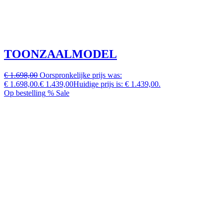
TOONZAALMODEL
€ 1.698,00
Oorspronkelijke prijs was:
€ 1.698,00.
€ 1.439,00
Huidige prijs is: € 1.439,00.
Op bestelling
% Sale