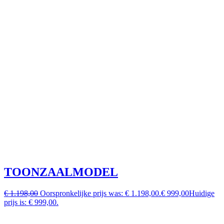
TOONZAALMODEL
€ 1.198,00
Oorspronkelijke prijs was: € 1.198,00.
€ 999,00
Huidige
prijs is: € 999,00.