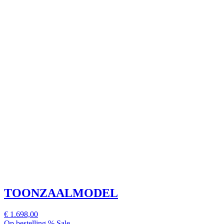
TOONZAALMODEL
€ 1.698,00
Op bestelling
% Sale