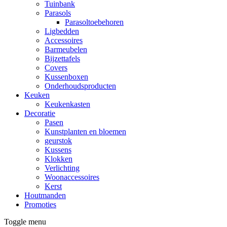
Tuinbank
Parasols
Parasoltoebehoren
Ligbedden
Accessoires
Barmeubelen
Bijzettafels
Covers
Kussenboxen
Onderhoudsproducten
Keuken
Keukenkasten
Decoratie
Pasen
Kunstplanten en bloemen
geurstok
Kussens
Klokken
Verlichting
Woonaccessoires
Kerst
Houtmanden
Promoties
Toggle menu