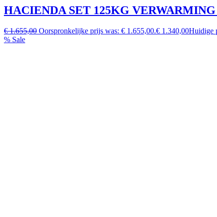
HACIENDA SET 125KG VERWARMING 
€ 1.655,00
Oorspronkelijke prijs was: € 1.655,00.
€ 1.340,00
Huidige p
% Sale