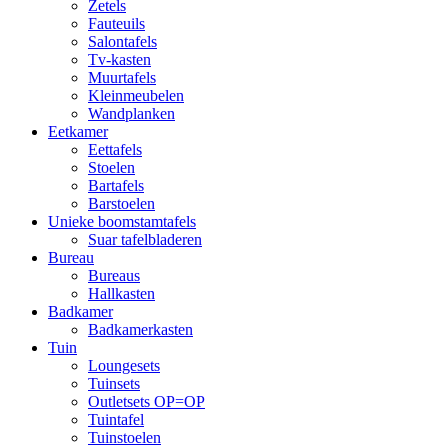
Zetels
Fauteuils
Salontafels
Tv-kasten
Muurtafels
Kleinmeubelen
Wandplanken
Eetkamer
Eettafels
Stoelen
Bartafels
Barstoelen
Unieke boomstamtafels
Suar tafelbladeren
Bureau
Bureaus
Hallkasten
Badkamer
Badkamerkasten
Tuin
Loungesets
Tuinsets
Outletsets OP=OP
Tuintafel
Tuinstoelen