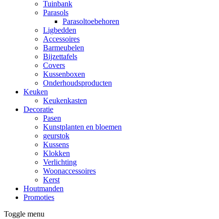
Tuinbank
Parasols
Parasoltoebehoren
Ligbedden
Accessoires
Barmeubelen
Bijzettafels
Covers
Kussenboxen
Onderhoudsproducten
Keuken
Keukenkasten
Decoratie
Pasen
Kunstplanten en bloemen
geurstok
Kussens
Klokken
Verlichting
Woonaccessoires
Kerst
Houtmanden
Promoties
Toggle menu