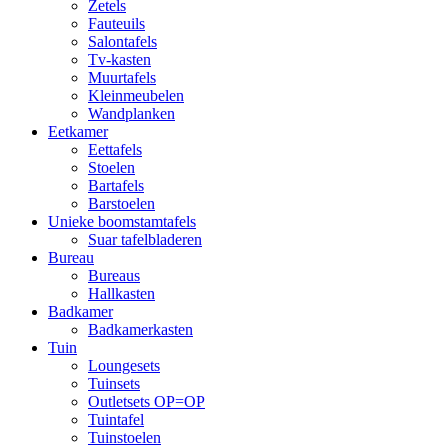
Zetels
Fauteuils
Salontafels
Tv-kasten
Muurtafels
Kleinmeubelen
Wandplanken
Eetkamer
Eettafels
Stoelen
Bartafels
Barstoelen
Unieke boomstamtafels
Suar tafelbladeren
Bureau
Bureaus
Hallkasten
Badkamer
Badkamerkasten
Tuin
Loungesets
Tuinsets
Outletsets OP=OP
Tuintafel
Tuinstoelen