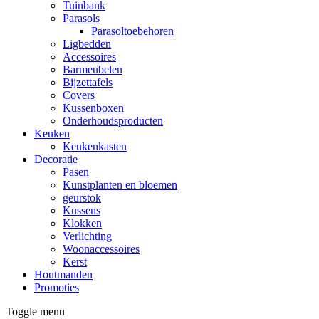
Tuinbank
Parasols
Parasoltoebehoren
Ligbedden
Accessoires
Barmeubelen
Bijzettafels
Covers
Kussenboxen
Onderhoudsproducten
Keuken
Keukenkasten
Decoratie
Pasen
Kunstplanten en bloemen
geurstok
Kussens
Klokken
Verlichting
Woonaccessoires
Kerst
Houtmanden
Promoties
Toggle menu