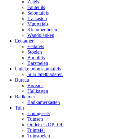
Zetels
Fauteuils
Salontafels
Tv-kasten
Muurtafels
Kleinmeubelen
Wandplanken
Eetkamer
Eettafels
Stoelen
Bartafels
Barstoelen
Unieke boomstamtafels
Suar tafelbladeren
Bureau
Bureaus
Hallkasten
Badkamer
Badkamerkasten
Tuin
Loungesets
Tuinsets
Outletsets OP=OP
Tuintafel
Tuinstoelen