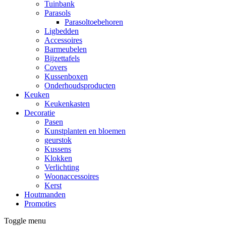
Tuinbank
Parasols
Parasoltoebehoren
Ligbedden
Accessoires
Barmeubelen
Bijzettafels
Covers
Kussenboxen
Onderhoudsproducten
Keuken
Keukenkasten
Decoratie
Pasen
Kunstplanten en bloemen
geurstok
Kussens
Klokken
Verlichting
Woonaccessoires
Kerst
Houtmanden
Promoties
Toggle menu