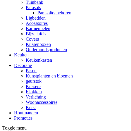
Tuinbank
Parasols
Parasoltoebehoren
Ligbedden
Accessoires
Barmeubelen
Bijzettafels
Covers
Kussenboxen
Onderhoudsproducten
Keuken
Keukenkasten
Decoratie
Pasen
Kunstplanten en bloemen
geurstok
Kussens
Klokken
Verlichting
Woonaccessoires
Kerst
Houtmanden
Promoties
Toggle menu