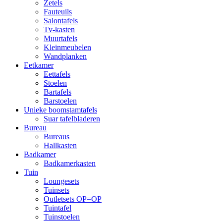
Zetels
Fauteuils
Salontafels
Tv-kasten
Muurtafels
Kleinmeubelen
Wandplanken
Eetkamer
Eettafels
Stoelen
Bartafels
Barstoelen
Unieke boomstamtafels
Suar tafelbladeren
Bureau
Bureaus
Hallkasten
Badkamer
Badkamerkasten
Tuin
Loungesets
Tuinsets
Outletsets OP=OP
Tuintafel
Tuinstoelen