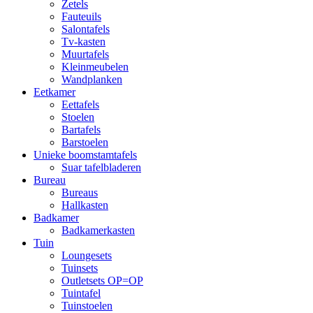
Zetels
Fauteuils
Salontafels
Tv-kasten
Muurtafels
Kleinmeubelen
Wandplanken
Eetkamer
Eettafels
Stoelen
Bartafels
Barstoelen
Unieke boomstamtafels
Suar tafelbladeren
Bureau
Bureaus
Hallkasten
Badkamer
Badkamerkasten
Tuin
Loungesets
Tuinsets
Outletsets OP=OP
Tuintafel
Tuinstoelen