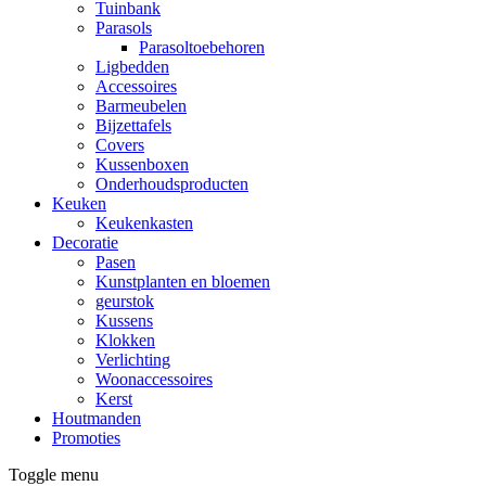
Tuinbank
Parasols
Parasoltoebehoren
Ligbedden
Accessoires
Barmeubelen
Bijzettafels
Covers
Kussenboxen
Onderhoudsproducten
Keuken
Keukenkasten
Decoratie
Pasen
Kunstplanten en bloemen
geurstok
Kussens
Klokken
Verlichting
Woonaccessoires
Kerst
Houtmanden
Promoties
Toggle menu